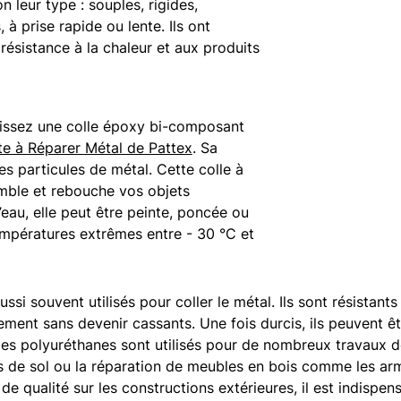
n leur type : souples, rigides,
à prise rapide ou lente. Ils ont
ésistance à la chaleur et aux produits
isissez une colle époxy bi-composant
te à Réparer Métal de Pattex
. Sa
s particules de métal. Cette colle à
mble et rebouche vos objets
l’eau, elle peut être peinte, poncée ou
températures extrêmes entre - 30 °C et
ssi souvent utilisés pour coller le métal. Ils sont résistants 
ement sans devenir cassants. Une fois durcis, ils peuvent êt
, les polyuréthanes sont utilisés pour de nombreux travaux 
 de sol ou la réparation de meubles en bois comme les armo
e qualité sur les constructions extérieures, il est indispensa