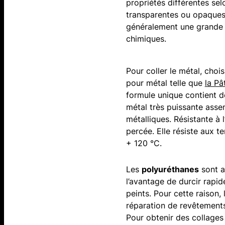
propriétés différentes selo
transparentes ou opaques, 
généralement une grande r
chimiques.
Pour coller le métal, cho
pour métal telle que
la Pâ
formule unique contient de
métal très puissante asse
métalliques. Résistante à 
percée. Elle résiste aux 
+ 120 °C.
Les
polyuréthanes
sont au
l’avantage de durcir rapid
peints. Pour cette raison
réparation de revêtements
Pour obtenir des collages d