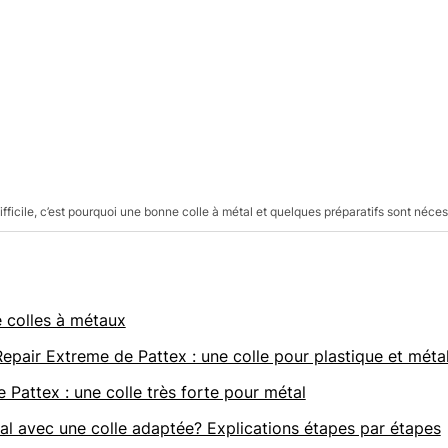
ifficile, c’est pourquoi une bonne colle à métal et quelques préparatifs sont nécess
e colles à métaux
Repair Extreme de Pattex : une colle pour plastique et méta
 Pattex : une colle très forte pour métal
l avec une colle adaptée? Explications étapes par étapes