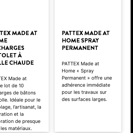
TEX MADE AT
PATTEX MADE AT
ME
HOME SPRAY
CHARGES
PERMANENT
TOLET À
LLE CHAUDE
PATTEX Made at
Home « Spray
Permanent » offre une
TEX Made at
adhérence immédiate
 lot de 10
pour les travaux sur
arges de bâtons
des surfaces larges.
olle. Idéale pour le
lage, l’artisanat, la
ration et la
ration de presque
 les matériaux.