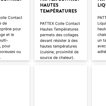
HAUTES
LIQ
TEMPÉRATURES
olle Contact
PATT
e de
Liqu
PATTEX Colle Contact
oprène pour
haut
Hautes Températures
ge et le
chal
permets des collages
ulti-
un ta
devant résister à des
, pour
avec
hautes températures
poreuses ou
adhé
(cuisine, proximité de
.
source de chaleur).