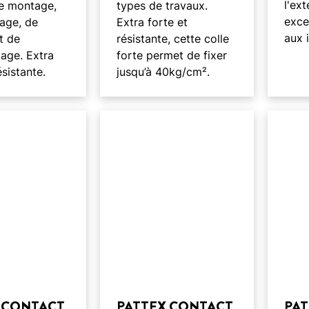
l'ex
e montage,
types de travaux.
exce
age, de
Extra forte et
aux 
t de
résistante, cette colle
lage. Extra
forte permet de fixer
ésistante.
jusqu’à 40kg/cm².
 CONTACT
PATTEX CONTACT
PA