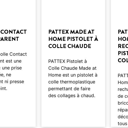
 CONTACT
PATTEX MADE AT
PAT
PARENT
HOME PISTOLET À
HO
COLLE CHAUDE
RE
PIS
olle Contact
CO
nt est une
PATTEX Pistolet à
c une prise
Colle Chaude Made at
ée, ne
Home est un pistolet à
PAT
nt ni presse
colle thermoplastique
Home
int.
permettant de faire
rech
des collages à chaud.
de c
brico
répa
déco
tous