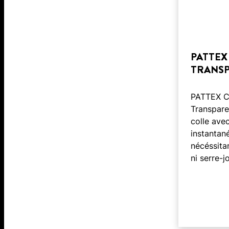
PATTEX
TRANS
PATTEX C
Transpare
colle ave
instantan
nécéssita
ni serre-jo