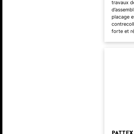
travaux d
d’assembl
placage e
contrecol
forte et r
PATTEX