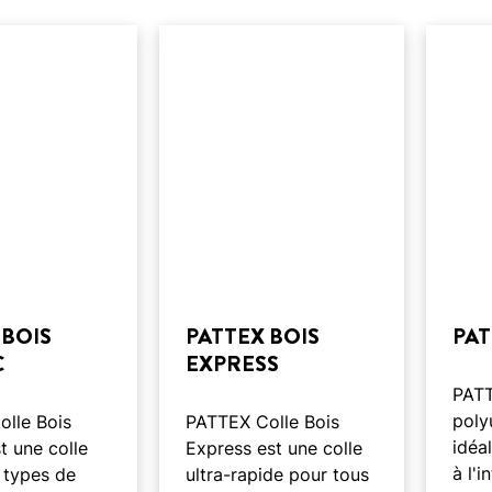
 BOIS
PATTEX BOIS
PAT
C
EXPRESS
PATT
poly
lle Bois
PATTEX Colle Bois
idéa
t une colle
Express est une colle
à l'i
 types de
ultra-rapide pour tous