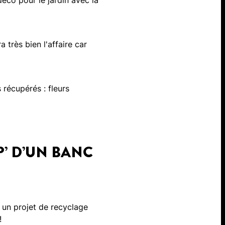
éco pour le jardin avec la
très bien l'affaire car
 récupérés : fleurs
P’ D’UN BANC
s un projet de recyclage
 !