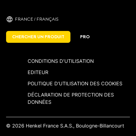
PATTEX Fixation PRO400 est une colle et
PATTEX Fixation PRO600 est une colle et
jointe grâce à Flextec ultra transparent,
jointe grâce à Flextec pour objets lourds.
intérieur/extérieur, peut être peinte. Multi
FRANCE / ‎FRANÇAIS
Très fort maintien immédiat,
matériaux.
intérieur/extérieur,multi matériaux.
CHERCHER UN PRODUIT
PRO
CONDITIONS D'UTILISATION
EDITEUR
POLITIQUE D’UTILISATION DES COOKIES
DÉCLARATION DE PROTECTION DES
DONNÉES
© 2026 Henkel France S.A.S., Boulogne-Billancourt