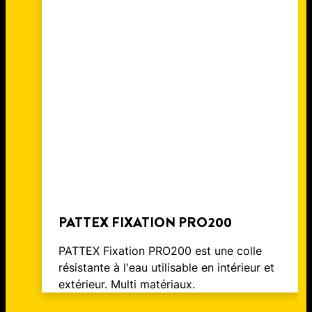
RANGEMENT
FABRIQUER UN COFFRE EN BOIS
RANGEMENT SOUS LIT
FAIRE UN LIT AVEC DES PALETTES
PATTEX FIXATION PRO200
PATTEX Fixation PRO200 est une colle
résistante à l'eau utilisable en intérieur et
extérieur. Multi matériaux.