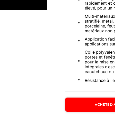
rapidement et o
élevé, pour un r
Multi-matériaux 
stratifié, méta
porcelaine, feut
matériaux non 
Application fac
applications su
Colle polyvalen
portes et fenêt
pour la mise e
intégrales d’es
caoutchouc ou 
Résistance à l'e
ACHETEZ-