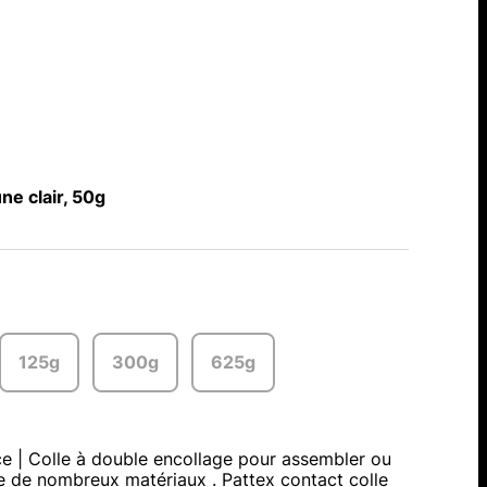
e clair, 50g
125g
300g
625g
e | Colle à double encollage pour assembler ou
e de nombreux matériaux . Pattex contact colle