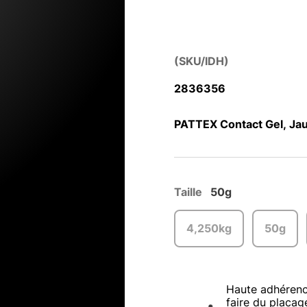
(SKU/IDH)
2836356
PATTEX Contact Gel, Jaun
Taille
50g
4,250kg
50g
Haute adhérenc
faire du placag