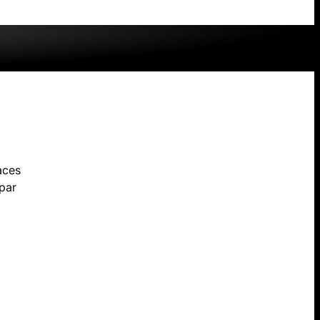
aces
 par