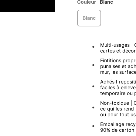
Couleur
Blanc
Blanc
Multi-usages | 
cartes et décor
Fintitions prop
punaises et adh
mur, les surfa
Adhésif reposit
faciles à enlev
temporaire ou 
Non-toxique | C
ce qui les rend 
ou pour tout us
Emballage recyc
90% de carton 