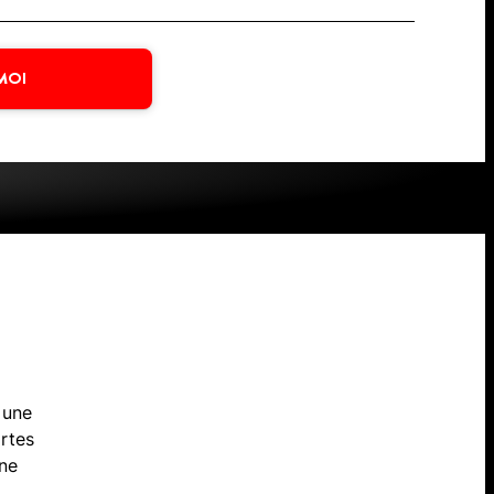
MOI
e
 une
artes
une
.