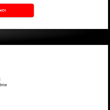
MOI
x
même