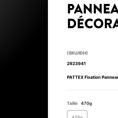
PANNE
DÉCORA
(SKU/IDH)
2923941
PATTEX Fixation Panneau
Taille
470g
470g