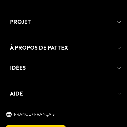
PROJET
À PROPOS DE PATTEX
IDÉES
AIDE
PATTEX PÂTE À RÉPARER EPOXY
BOIS
PATTEX Pâte à Réparer Bois permet de
FRANCE / ‎FRANÇAIS
reconstituer, assembler et reboucher les
matériaux en bois (pin, hêtre, chêne,