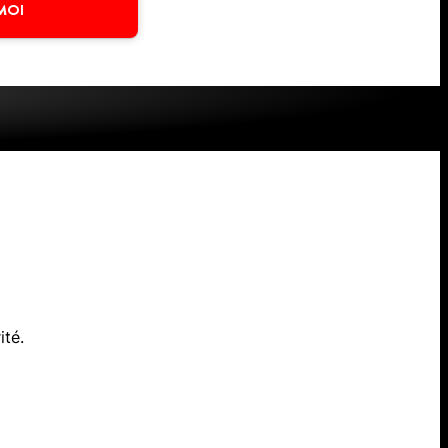
MOI
-
ité.