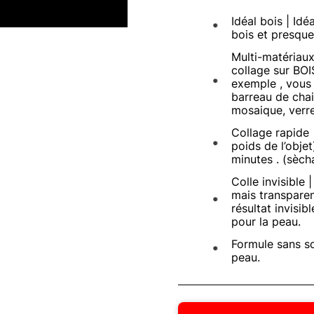
Idéal bois | Idé
bois et presque
Multi-matériaux
collage sur BOI
exemple , vous p
barreau de chai
mosaique, verr
Collage rapide 
poids de l’objet
minutes . (sèc
Colle invisible 
mais transparen
résultat invisib
pour la peau.
Formule sans so
peau.