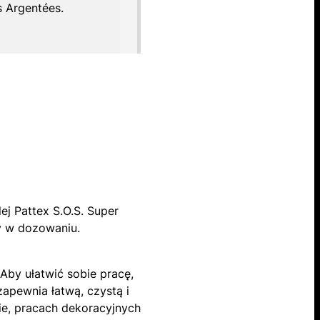
s Argentées.
ej Pattex S.O.S. Super
wy w dozowaniu.
Aby ułatwić sobie pracę,
zapewnia łatwą, czystą i
ie, pracach dekoracyjnych