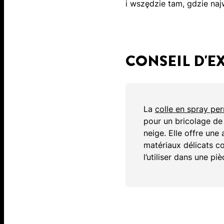
i wszędzie tam, gdzie najw
CONSEIL D'E
La
colle en spray pe
pour un bricolage d
neige. Elle offre un
matériaux délicats c
l’utiliser dans une piè