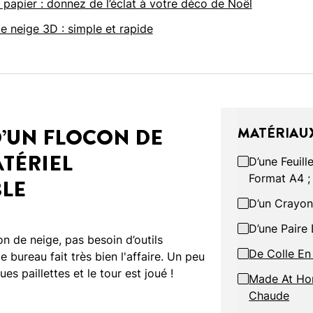
 papier : donnez de l’éclat à votre déco de Noël
de neige 3D : simple et rapide
’UN FLOCON DE
MATÉRIAUX
ATÉRIEL
D’une Feuill
Format A4 
BLE
D’un Crayon
D’une Paire
n de neige, pas besoin d’outils
De Colle En
e bureau fait très bien l'affaire. Un peu
es paillettes et le tour est joué !
Made At Hom
Chaude