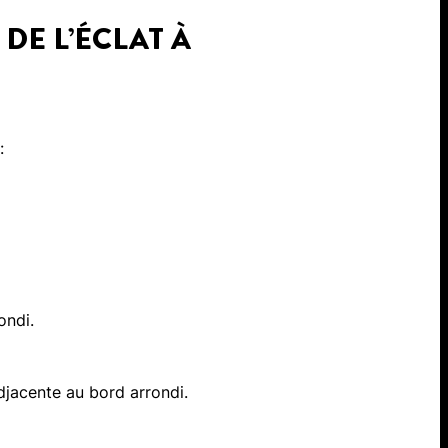
DE L’ÉCLAT À
:
rondi.
djacente au bord arrondi.