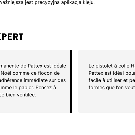
ażniejsza jest precyzyjna aplikacja kleju.
XPERT
rmanente de Pattex
est idéale
Le pistolet à colle
H
e Noël comme ce flocon de
Pattex
est idéal pour 
e adhérence immédiate sur des
facile à utiliser et 
omme le papier. Pensez à
formes que l’on veu
ce bien ventilée.