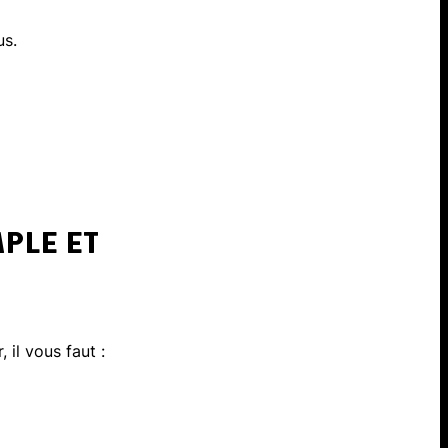
us.
PLE ET
 il vous faut :