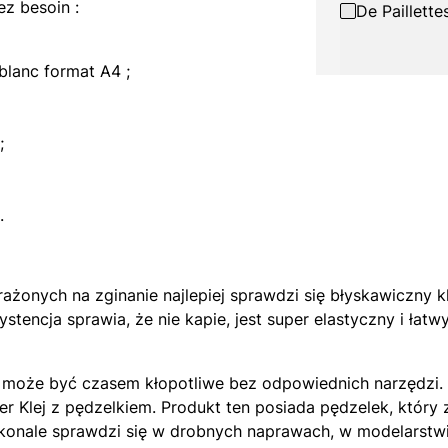
ez besoin :
De Paillette
 blanc format A4 ;
 ;
.
onych na zginanie najlepiej sprawdzi się błyskawiczny kl
ystencja sprawia, że nie kapie, jest super elastyczny i łat
l może być czasem kłopotliwe bez odpowiednich narzędzi. 
er Klej z pędzelkiem. Produkt ten posiada pędzelek, który 
skonale sprawdzi się w drobnych naprawach, w modelarstw